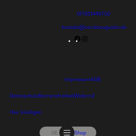
21641 Apensen
Geschäft aufbauen
und eine einzigartige
Mobil:
017621445720
Ausbildung genießen
E-Mail:
oder dich und deine
kontakt@carolaaugustin.de
Familie mit tollen
Produkten versorgen.
Facebook
Instagram
Ⓒ 2024 hajoona GmbH
Impressum
AGB
Datenschutz
Barrierefreiheit
Widerruf
Hier kündigen
DE
Shop