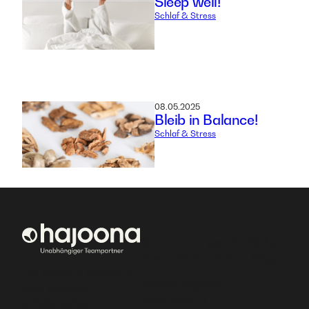
Sleep well!
Schlaf & Stress
08.05.2025
Bleib in Balance!
Schlaf & Stress
Mentorin für ganzheitliche
Gesundheit und neue Wege
Bei hajoona kannst du
Carola Augustin
dein eigenes,
Bahnhofstr. 1
erfolgreiches