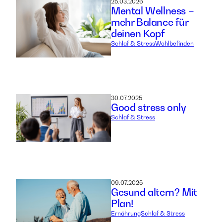
25.03.2026
Mental Wellness –
mehr Balance für
deinen Kopf
Schlaf & Stress
Wohlbefinden
30.07.2025
Good stress only
Schlaf & Stress
09.07.2025
Gesund altern? Mit
Plan!
Ernährung
Schlaf & Stress