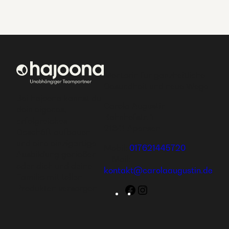
Mentorin für ganzheitliche
Gesundheit und neue Wege
Bei hajoona kannst du
Carola Augustin
dein eigenes,
Bahnhofstr. 1
erfolgreiches
21641 Apensen
Geschäft aufbauen
und eine einzigartige
Mobil:
017621445720
Ausbildung genießen
E-Mail:
oder dich und deine
kontakt@carolaaugustin.de
Familie mit tollen
Produkten versorgen.
Facebook
Instagram